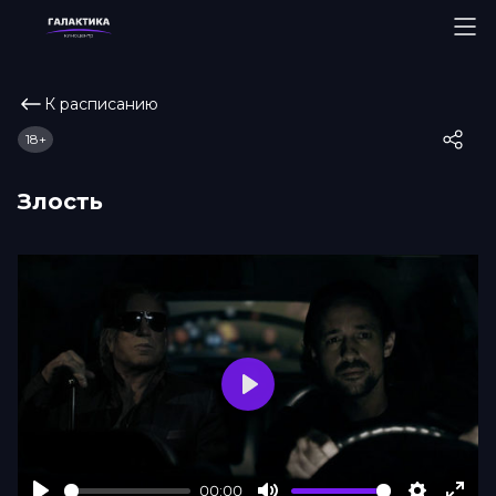
К расписанию
18+
Злость
Play
00:00