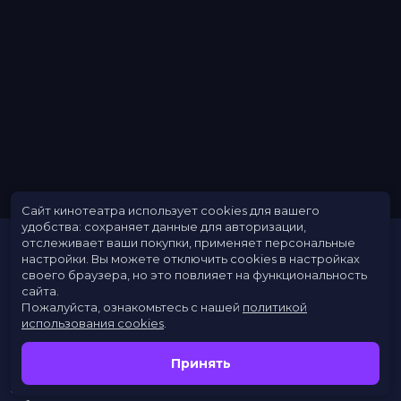
Длительность
1 ч 34 мин
В прокате
с 28 апреля до 18 мая
Меморандум
до 11 мая
Сайт кинотеатра использует cookies для вашего
удобства: сохраняет данные для авторизации,
отслеживает ваши покупки, применяет персональные
настройки.
Вы можете отключить cookies в настройках
своего браузера, но это повлияет на функциональность
сайта.
Пожалуйста, ознакомьтесь с нашей
политикой
использования cookies
.
Расписание
Скоро в кино
Принять
Новости
Заведения