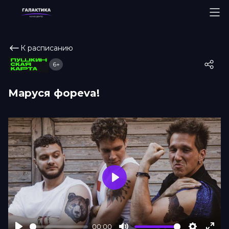
К расписанию
6+
Маруся фореva!
Play
00:00