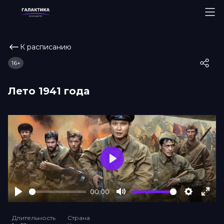
К расписанию
16+
Лето 1941 года
Play
00:00
Play
Mute
Settings
Ente
full
Длительность
Страна