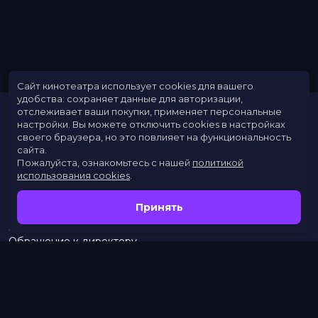
Сайт кинотеатра использует cookies для вашего
удобства: сохраняет данные для авторизации,
отслеживает ваши покупки, применяет персональные
настройки.
Вы можете отключить cookies в настройках
своего браузера, но это повлияет на функциональность
сайта.
Пожалуйста, ознакомьтесь с нашей
политикой
использования cookies
.
Расписание
Скоро в кино
Принять
Новости
Заведения
Обращение к директору
Служба поддержки
г. Омск, просп. Карла Маркса, 67А
бронирование:
+7 (962) 058-34-53
с 10.00 до 21.00
тел.:
453–453