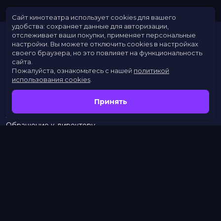
Сайт кинотеатра использует cookies для вашего
удобства: сохраняет данные для авторизации,
отслеживает ваши покупки, применяет персональные
настройки.
Вы можете отключить cookies в настройках
своего браузера, но это повлияет на функциональность
сайта.
Пожалуйста, ознакомьтесь с нашей
политикой
использования cookies
.
Расписание
Скоро в кино
Принять
Новости
Заведения
Обращение к директору
Служба поддержки
г. Омск, просп. Карла Маркса, 67А
тел.:
453–453
бронирование:
+7 (962) 058-34-53
с 10.00 до 21.00