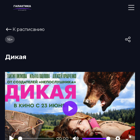
К расписанию
16+
Дикая
Play
00:00