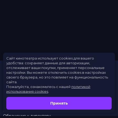
Меморандум
до 29 июня
Сайт кинотеатра использует cookies для вашего
удобства: сохраняет данные для авторизации,
отслеживает ваши покупки, применяет персональные
настройки.
Вы можете отключить cookies в настройках
своего браузера, но это повлияет на функциональность
сайта.
Пожалуйста, ознакомьтесь с нашей
политикой
использования cookies
.
Расписание
Скоро в кино
Принять
Новости
Заведения
Обращение к директору