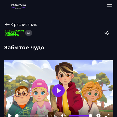
К расписанию
6+
Забытое чудо
Play
00:00