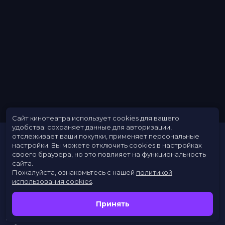
Длительность
1 ч 22 мин
В прокате
с 4 августа до 24 августа
Меморандум
до 17 августа
Сайт кинотеатра использует cookies для вашего
удобства: сохраняет данные для авторизации,
отслеживает ваши покупки, применяет персональные
настройки.
Вы можете отключить cookies в настройках
своего браузера, но это повлияет на функциональность
сайта.
Пожалуйста, ознакомьтесь с нашей
политикой
использования cookies
.
Расписание
Скоро в кино
Принять
Новости
Заведения