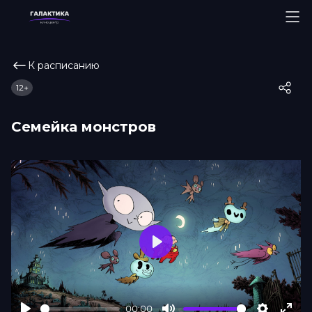
К расписанию
12+
Семейка монстров
Play
00:00