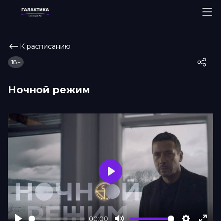
К расписанию
18+
Ночной режим
Play
00:00