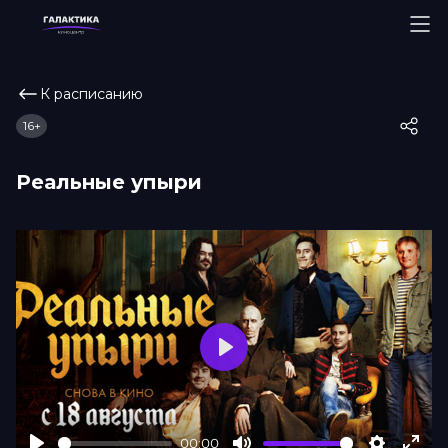
К расписанию
16+
Реальные упыри
Play
00:00