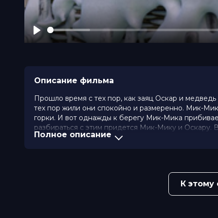
Play
Описание фильма
Прошло время с тех пор, как заяц Оскар и медвед
тех пор жили они спокойно и размеренно. Мик-Мик 
горки. И вот однажды к берегу Мик-Мика прибивает
разбираться с этим придется Мик-Мику и Оскару. 
Полное описание
чтобы вернуть домой малыша гризли.
Оценка
7.6
/ 10 (48 528 голосов)
5.0
/ 
Год
2022
Страна
Россия
К этому
Слоган
-
Режиссер
Наталья Нилова, Василий Ровенск
Продюсеры
Василий Ровенский, Роман Борис
Сценаристы
Василий Ровенский, Павел Виногр