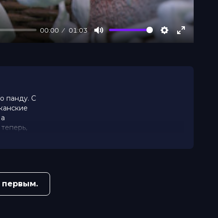
00:00
01:03
Mute
Settings
Enter
fullscree
о панду. С
иканские
 а
 теперь,
 первым.