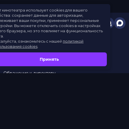
Сайт кинотеатра использует cookies для вашего
удобства: сохраняет данные для авторизации,
отслеживает ваши покупки, применяет персональные
настройки.
Вы можете отключить cookies в настройках
своего браузера, но это повлияет на функциональность
сайта.
Пожалуйста, ознакомьтесь с нашей
политикой
использования cookies
.
Расписание
Скоро в кино
Принять
Новости
Заведения
Обращение к директору
Служба поддержки
г. Омск, просп. Карла Маркса, 67А
тел.:
453–453
бронирование:
+7 (962) 058-34-53
с 10.00 до 21.00