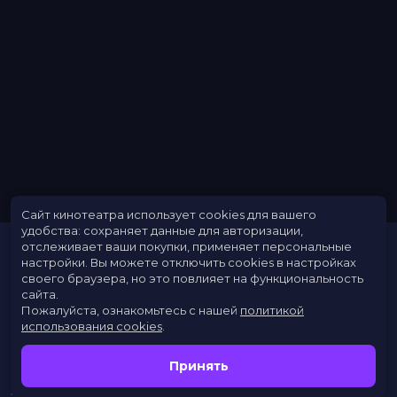
Художники
Нельсон Коутс, Элизабет Ньютон,
Сальвадор Перез мл.
Композиторы
Джон Дебни
Жанр
фэнтези, мелодрама, комедия,
семейный
Длительность
1 ч 46 мин
В прокате
с 8 ноября до 16 ноября
Меморандум
до 16 ноября
Сайт кинотеатра использует cookies для вашего
удобства: сохраняет данные для авторизации,
отслеживает ваши покупки, применяет персональные
настройки.
Вы можете отключить cookies в настройках
своего браузера, но это повлияет на функциональность
сайта.
Пожалуйста, ознакомьтесь с нашей
политикой
использования cookies
.
Расписание
Скоро в кино
Принять
Новости
Заведения