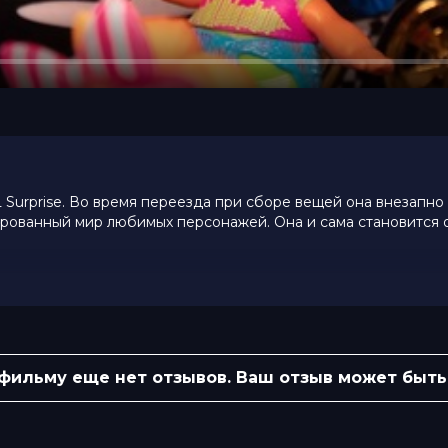
 Surprise. Во время переезда при сборе вещей она внезапно
ированный мир любимых персонажей. Она и сама становится
 10 (192 голоса)
яравалли
 фильму еще нет отзывов. Ваш отзыв может быть
мью, Джессика Рут Белл, Пэрис
 Джонс, Фрэнки Кевич, Нола Клоп, Соня
 Джордж