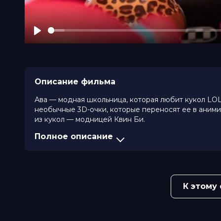
Play
Описание фильма
Ава — модная школьница, которая любит кукол LOL
необычные 3D-очки, которые переносят ее в аним
из кукол — модницей Квин Би.
Полное описание
Оценка
8.3
/ 10 (20 400 голосов)
3.5
/
Год
2021
Страна
США
Слоган
«Магия фильма-сюрприза L.O.L»
Режиссер
Алекс Камб, Джоан Мок, Лорен Кь
К этому
Актеры
Эшли Анджионе, Сара Дж. Бартоло
Андерсон, Сабрина Фест, Тикванья
Крюгер, Айла Рэй Нил
Продюсеры
Кэйси Фентон, Dawn Johung, Леа