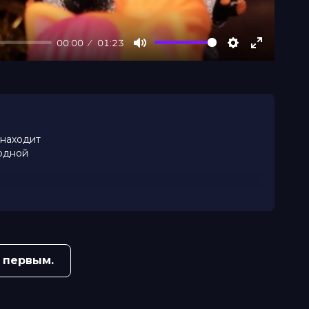
00:00
01:23
Mute
Settings
Enter
fullscree
 находит
 одной
 первым.