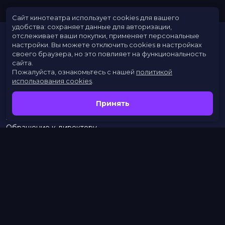
Сайт кинотеатра использует cookies для вашего
удобства: сохраняет данные для авторизации,
отслеживает ваши покупки, применяет персональные
настройки.
Вы можете отключить cookies в настройках
своего браузера, но это повлияет на функциональность
сайта.
Пожалуйста, ознакомьтесь с нашей
политикой
использования cookies
.
Расписание
Скоро в кино
Принять
Новости
Заведения
Обращение к директору
Служба поддержки
г. Омск, просп. Карла Маркса, 67А
бронирование:
+7 (962) 058-34-53
с 10.00 до 21.00
тел.:
453–453