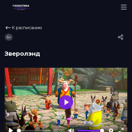
К расписанию
6+
Зверолэнд
Play
00:00