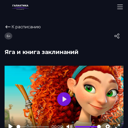
К расписанию
6+
Яга и книга заклинаний
Play
00:00