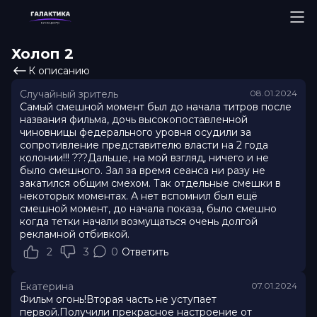
Холоп 2
К описанию
Случайный зритель
08.01.2024
Самый смешной момент был до начала титров после
названия фильма, дочь высокопоставленной
чиновницы федерального уровня осудили за
сопротивление представителю власти на 2 года
колонии!!! ???Дальше, на мой взгляд, ничего и не
было смешного. Зал за время сеанса ни разу не
закатился общим смехом. Так отдельные смешки в
некоторых моментах. А нет вспомнил был ещё
смешной момент, до начала показа, было смешно
когда тетки начали возмущаться очень долгой
рекламной отбивкой.
2
3
0
Ответить
Екатерина
07.01.2024
Фильм огонь!Вторая часть не уступает
первой.Получили прекрасное настроение от