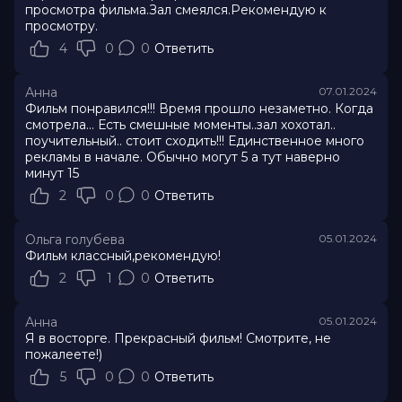
просмотра фильма.Зал смеялся.Рекомендую к
просмотру.
4
0
0
Ответить
Анна
07.01.2024
Фильм понравился!!! Время прошло незаметно. Когда
смотрела... Есть смешные моменты..зал хохотал..
поучительный.. стоит сходить!!! Единственное много
рекламы в начале. Обычно могут 5 а тут наверно
минут 15
2
0
0
Ответить
Ольга голубева
05.01.2024
Фильм классный,рекомендую!
2
1
0
Ответить
Анна
05.01.2024
Я в восторге. Прекрасный фильм! Смотрите, не
пожалеете!)
5
0
0
Ответить