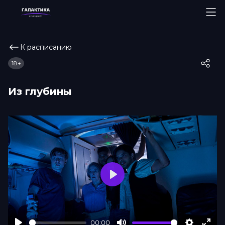
К расписанию
18+
Из глубины
Play
00:00