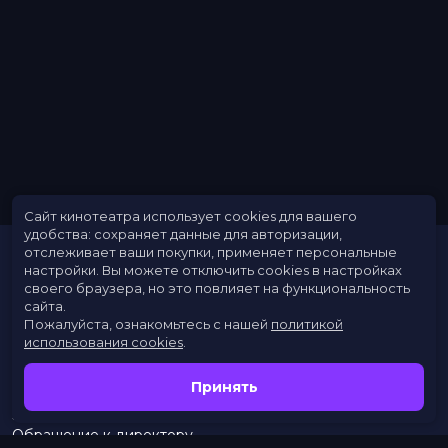
Сайт кинотеатра использует cookies для вашего
удобства: сохраняет данные для авторизации,
отслеживает ваши покупки, применяет персональные
настройки.
Вы можете отключить cookies в настройках
своего браузера, но это повлияет на функциональность
сайта.
Пожалуйста, ознакомьтесь с нашей
политикой
использования cookies
.
Расписание
Скоро в кино
Принять
Новости
Заведения
Обращение к директору