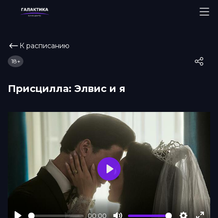
К расписанию
18+
Присцилла: Элвис и я
Play
00:00