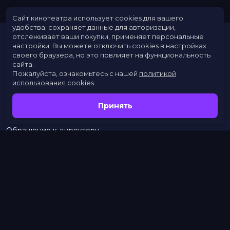
Сайт кинотеатра использует cookies для вашего
удобства: сохраняет данные для авторизации,
отслеживает ваши покупки, применяет персональные
настройки.
Вы можете отключить cookies в настройках
своего браузера, но это повлияет на функциональность
сайта.
Пожалуйста, ознакомьтесь с нашей
политикой
использования cookies
.
Расписание
Скоро в кино
Принять
Новости
Заведения
Обращение к директору
Служба поддержки
г. Омск, просп. Карла Маркса, 67А
бронирование:
+7 (962) 058-34-53
с 10.00 до 21.00
тел.:
453–453