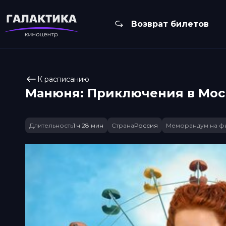
Возврат билетов
К расписанию
Манюня: Приключения в Мос
Длительность
1 ч 28 мин
Страна
Россия
Меморандум на ф