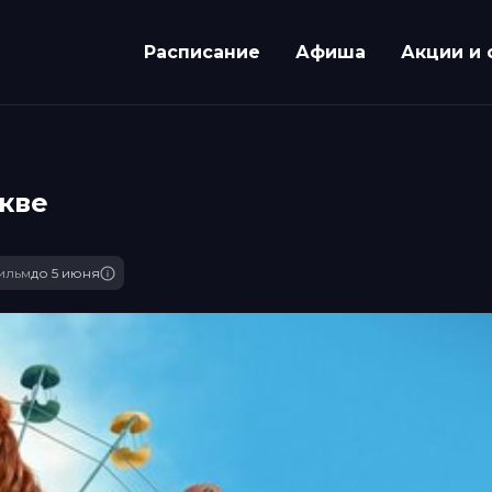
Расписание
Афиша
Акции и 
кве
ильм
до 5 июня