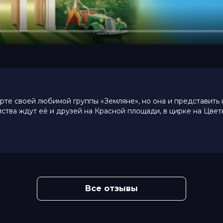
рте своей любимой группы «Земляне», но она и представить 
тва ждут её и друзей на Красной площади, в цирке на Цве
 (124 голоса)
анян, Карина Мнацаканян, Джульетта
Все отзывы
ей Канаев, Андрей Кондратьев, Роман
Креймер
ян, Георгий Шабанов