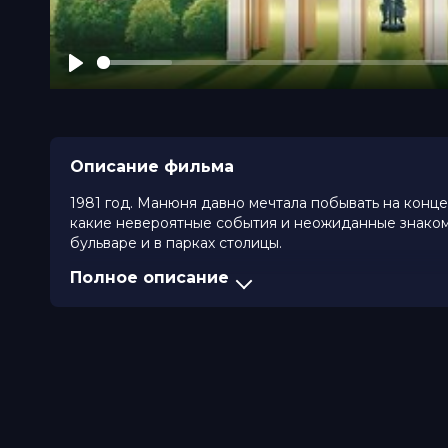
Play
Описание фильма
1981 год. Манюня давно мечтала побывать на конце
какие невероятные события и неожиданные знакомс
бульваре и в парках столицы.
Полное описание
Оценка
6.5
/ 10 (17 763 голоса)
5.5
/ 10
Год
2024
Страна
Россия
Режиссер
Денис Гуляр
Актеры
Екатерина Темнова, Карина Каграм
Степанян, Евгений Петросян, Серг
Богданов, Алексей Баранов, Илья 
Продюсеры
Сарик Андреасян, Гевонд Андреас