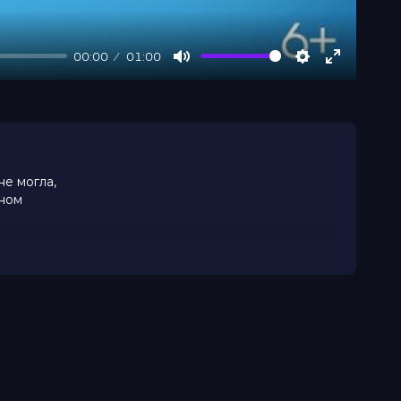
00:00
01:00
Mute
Settings
Enter
fullscree
не могла,
тном