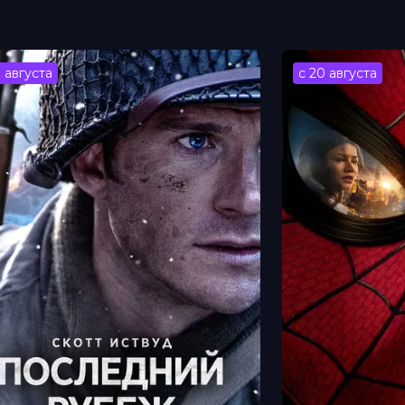
э Абгарян
н
3 августа
с 20 августа