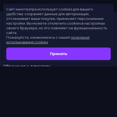
Сайт кинотеатра использует cookies для вашего
удобства: сохраняет данные для авторизации,
отслеживает ваши покупки, применяет персональные
настройки.
Вы можете отключить cookies в настройках
своего браузера, но это повлияет на функциональность
сайта.
Пожалуйста, ознакомьтесь с нашей
политикой
использования cookies
.
Расписание
Скоро в кино
Принять
Новости
Заведения
Обращение к директору
Служба поддержки
г. Омск, просп. Карла Маркса, 67А
бронирование:
+7 (962) 058-34-53
с 10.00 до 21.00
тел.:
453–453