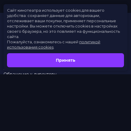
Сайт кинотеатра использует cookies для вашего
удобства: сохраняет данные для авторизации,
отслеживает ваши покупки, применяет персональные
настройки.
Вы можете отключить cookies в настройках
своего браузера, но это повлияет на функциональность
сайта.
Пожалуйста, ознакомьтесь с нашей
политикой
использования cookies
.
Расписание
Скоро в кино
Принять
Новости
Заведения
Обращение к директору
Служба поддержки
г. Омск, просп. Карла Маркса, 67А
тел.:
453–453
бронирование:
+7 (962) 058-34-53
с 10.00 до 21.00