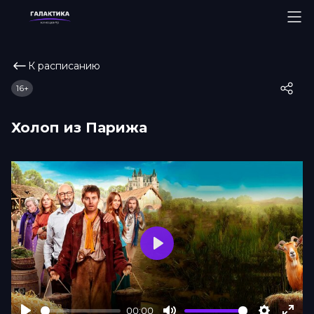
К расписанию
16+
Холоп из Парижа
Play
00:00