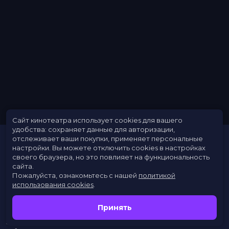
Меморандум
до 18 сентября
Сайт кинотеатра использует cookies для вашего
удобства: сохраняет данные для авторизации,
отслеживает ваши покупки, применяет персональные
настройки.
Вы можете отключить cookies в настройках
своего браузера, но это повлияет на функциональность
сайта.
Пожалуйста, ознакомьтесь с нашей
политикой
использования cookies
.
Расписание
Скоро в кино
Принять
Новости
Заведения