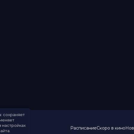
а: сохраняет
именяет
в настройках
Расписание
Скоро в кино
Нов
айта.