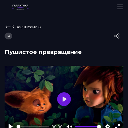
К расписанию
6+
Пушистое превращение
Play
00:00