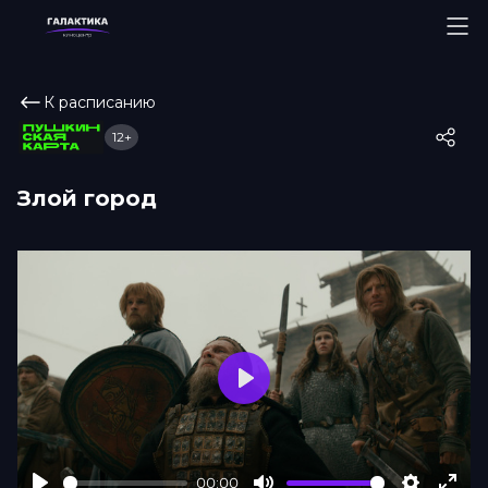
К расписанию
12+
Злой город
Play
00:00