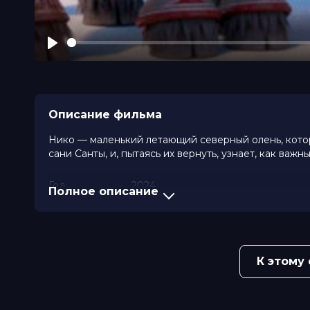
Play
Описание фильма
Нико — маленький летающий северный олень, которы
сани Санты, и, пытаясь их вернуть, узнает, как важ
Год
2024
Полное описание
Страна
Германия, Дания, Ирландия, Финл
Жанр
приключения, мультфильм
Длительность
1 ч 26 мин
В прокате
с 23 января до 5 февраля
Меморандум
до 5 февраля
К этому