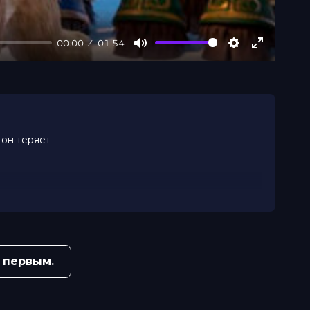
00:00
01:54
Mute
Settings
Enter
fullscree
 он теряет
 первым.