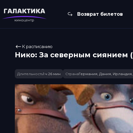
Возврат билетов
К расписанию
Нико: За северным сиянием (
Длительность
1 ч 26 мин
Страна
Германия, Дания, Ирландия