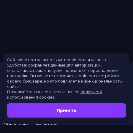
Сайт кинотеатра использует cookies для вашего
удобства: сохраняет данные для авторизации,
отслеживает ваши покупки, применяет персональные
настройки.
Вы можете отключить cookies в настройках
своего браузера, но это повлияет на функциональность
сайта.
Пожалуйста, ознакомьтесь с нашей
политикой
использования cookies
.
Расписание
Скоро в кино
Принять
Новости
Заведения
Обращение к директору
Служба поддержки