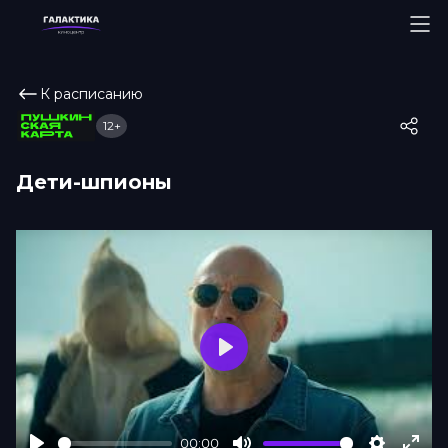
К расписанию
12+
Дети-шпионы
Play
00:00