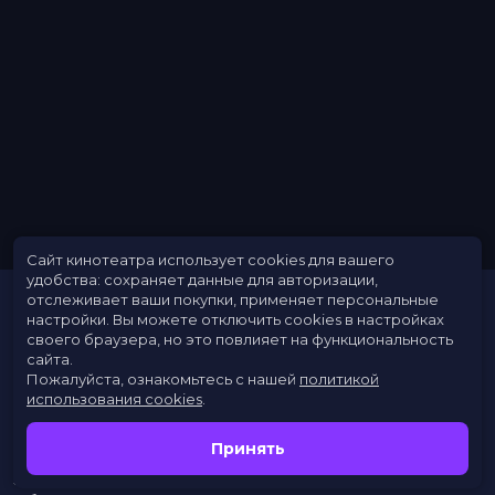
Медведева, Шейла Алекс
Жанр
комедия, семейный, приключения
Длительность
1 ч 31 мин
В прокате
с 21 августа до 3 сентября
Меморандум
до 27 августа
Пушкинская карта
Можно оплатить
Сайт кинотеатра использует cookies для вашего
удобства: сохраняет данные для авторизации,
отслеживает ваши покупки, применяет персональные
настройки.
Вы можете отключить cookies в настройках
своего браузера, но это повлияет на функциональность
сайта.
Пожалуйста, ознакомьтесь с нашей
политикой
использования cookies
.
Расписание
Скоро в кино
Принять
Новости
Заведения