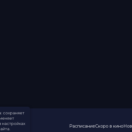
а: сохраняет
именяет
в настройках
Расписание
Скоро в кино
Нов
айта.