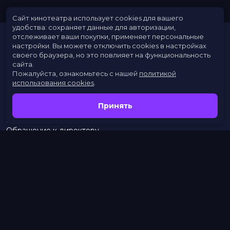
Сайт кинотеатра использует cookies для вашего
удобства: сохраняет данные для авторизации,
отслеживает ваши покупки, применяет персональные
настройки.
Вы можете отключить cookies в настройках
своего браузера, но это повлияет на функциональность
сайта.
Пожалуйста, ознакомьтесь с нашей
политикой
использования cookies
.
Расписание
Скоро в кино
Принять
Новости
Заведения
Обращение к директору
Служба поддержки
г. Омск, просп. Карла Маркса, 67А
бронирование:
+7 (962) 058-34-53
с 10.00 до 21.00
тел.:
453–453