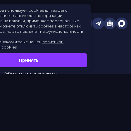
т кинотеатра использует cookies для вашего
бства: сохраняет данные для авторизации,
леживает ваши покупки, применяет персональные
тройки.
Вы можете отключить cookies в настройках
его браузера, но это повлияет на функциональность
а.
алуйста, ознакомьтесь с нашей
политикой
ользования cookies
.
Расписание
Скоро в кино
Принять
Новости
Заведения
Обращение к директору
Служба поддержки
г. Омск, просп. Карла Маркса, 67А
бронирование:
+7 (962) 058-34-53
с 10.00 до 21.00
тел.:
453–453