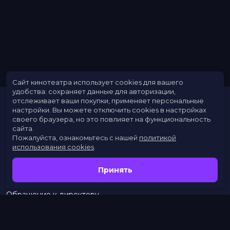
Сайт кинотеатра использует cookies для вашего
удобства: сохраняет данные для авторизации,
отслеживает ваши покупки, применяет персональные
настройки.
Вы можете отключить cookies в настройках
своего браузера, но это повлияет на функциональность
сайта.
Пожалуйста, ознакомьтесь с нашей
политикой
использования cookies
.
Расписание
Скоро в кино
Принять
Новости
Заведения
Обращение к директору
Служба поддержки