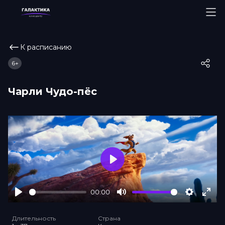
К расписанию
6+
Чарли Чудо-пёс
Play
00:00
Play
Mute
Settings
Ente
full
Длительность
Страна