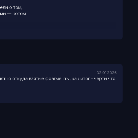
ели о том,
ями — котом
02.01.2026
тно откуда взятые фрагменты, как итог - черти что