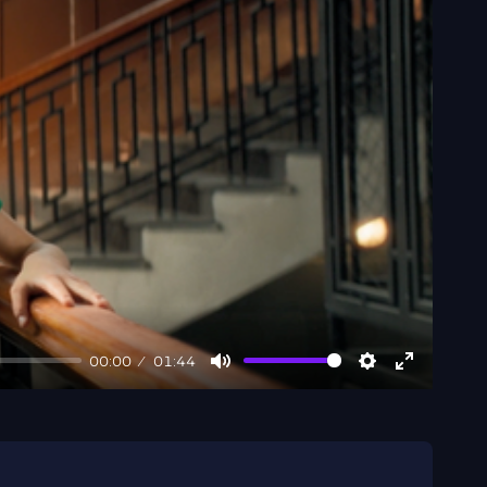
00:00
01:44
Mute
Settings
Enter
fullscree