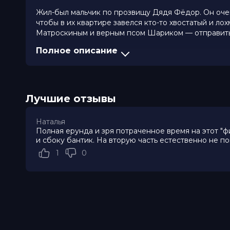
Жил-был мальчик по прозвищу Дядя Фёдор. Он очен
чтобы в их квартире завелся кто-то хвостатый и 
Матроскиным и верным псом Шариком — отправит
Полное описание
Оценка
6.8
/ 10 (295 052 голоса)
5.1
/ 1
Год
2025
Страна
Россия
Режиссер
Сарик Андреасян
Лучшие отзывы
Актеры
Роман Панков, Иван Охлобыстин, 
Табаков, Павел Деревянко, Дарья 
Орлова, Марина Федункив
Наталья
Продюсеры
Сарик Андреасян, Гевонд Андреася
Полная ерунда и зря потраченное время на этот "ф
Сценаристы
Иван Новиков, Алексей Корда, Ал
и сбоку бантик. На вторую часть естественно не п
Художники
Илья Широков, Элиза Калачян, Дж
1
0
Композиторы
Арташес Андреасян, Георгий Жеря
Жанр
приключения, семейный
Длительность
1 ч 45 мин
В прокате
с 1 января до 4 февраля
Меморандум
до 7 января
Пушкинская карта
Можно оплатить