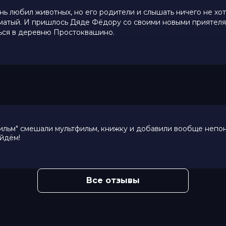
ь любил животных, но его родители и слышать ничего не хот
лохматый. И пришлось Дяде Фёдору со своими новыми приятел
ься в деревню Простоквашино.
0 (660 голосов)
Лиза Моряк, Павел Прилучный, Антон
Блохина, Владимир Сычев, Татьяна
н, Тина Канделаки
ильм" смешали мультфильм, книжку и добавили вообще непоня
ександр Вялых
ойдём!
амиля Дадаева
ков
Все отзывы