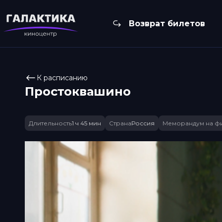
Возврат билетов
К расписанию
Простоквашино
Длительность
1 ч 45 мин
Страна
Россия
Меморандум на ф