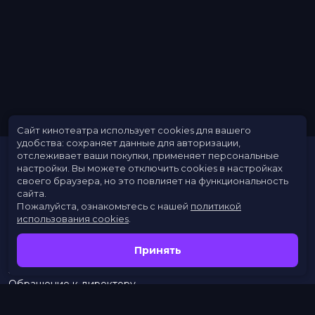
Сайт кинотеатра использует cookies для вашего
удобства: сохраняет данные для авторизации,
отслеживает ваши покупки, применяет персональные
настройки.
Вы можете отключить cookies в настройках
своего браузера, но это повлияет на функциональность
сайта.
Пожалуйста, ознакомьтесь с нашей
политикой
использования cookies
.
Расписание
Скоро в кино
Принять
Новости
Заведения
Обращение к директору
Служба поддержки