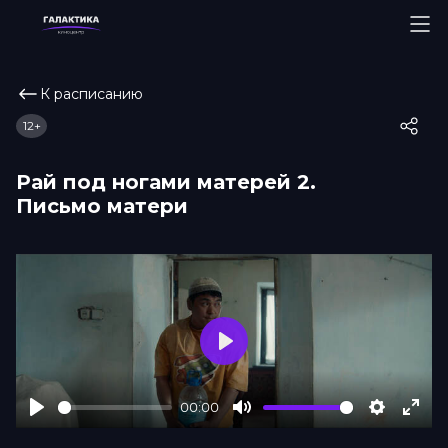
К расписанию
12+
Рай под ногами матерей 2.
Письмо матери
Play
00:00
Play
Mute
Settings
Ente