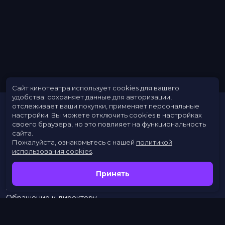
Сайт кинотеатра использует cookies для вашего
удобства: сохраняет данные для авторизации,
отслеживает ваши покупки, применяет персональные
настройки.
Вы можете отключить cookies в настройках
своего браузера, но это повлияет на функциональность
сайта.
Пожалуйста, ознакомьтесь с нашей
политикой
использования cookies
.
Расписание
Скоро в кино
Принять
Новости
Заведения
Обращение к директору
Служба поддержки