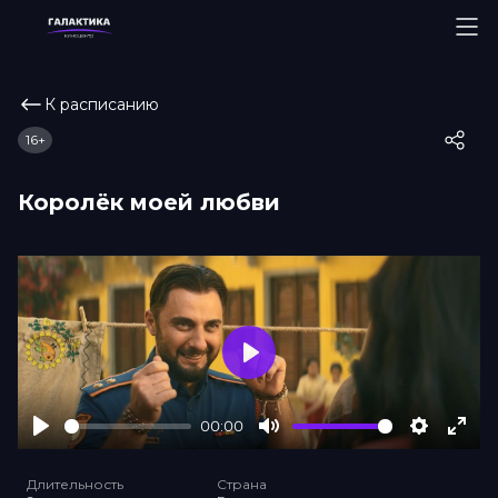
К расписанию
16+
Королёк моей любви
Play
00:00
Play
Mute
Settings
Ente
full
Длительность
Страна