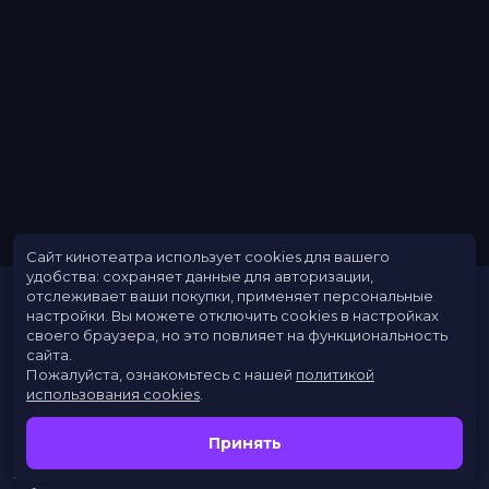
Меморандум
до 27 мая
Сайт кинотеатра использует cookies для вашего
удобства: сохраняет данные для авторизации,
отслеживает ваши покупки, применяет персональные
настройки.
Вы можете отключить cookies в настройках
своего браузера, но это повлияет на функциональность
сайта.
Пожалуйста, ознакомьтесь с нашей
политикой
использования cookies
.
Расписание
Скоро в кино
Принять
Новости
Заведения