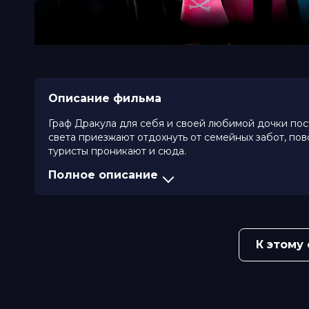
Описание фильма
Граф Дракула для себя и своей любимой дочки пост
света приезжают отдохнуть от семейных забот, по
туристы проникают и сюда.
Полное описание
Оценка
7.7
/ 10 (476 683 голоса)
7.0
/ 
Год
2012
Страна
Канада, США
Слоган
«Будет страшно смешно»
Режиссер
Генндий Тартаковский
К этому
Актеры
Адам Сэндлер, Энди Сэмберг, Селе
Дрешер, Стив Бушеми, Молли Шенн
Ловиц
Продюсеры
Лидия Боттегони, Аллен Коверт, 
Сценаристы
Питер Бейнхэм, Роберт Шмигель, 