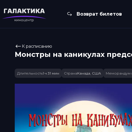
Возврат билетов
К расписанию
Монстры на каникулах прeдсe
Длительность
1 ч 31 мин
Страна
Канада, США
Меморандум 