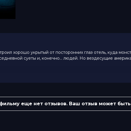
роил хорошо укрытый от посторонних глаз отель, куда монст
вседневной суеты и, конечно… людей. Но вездесущие америк
10 (312 000 голосов)
 фильму еще нет отзывов. Ваш отзыв может быть
на Гомес, Кевин Джеймс, Фрэн
он, Дэвид Спейд, СиЛо Грин, Джон
Мишель Мурдокка
Тодд Дархэм