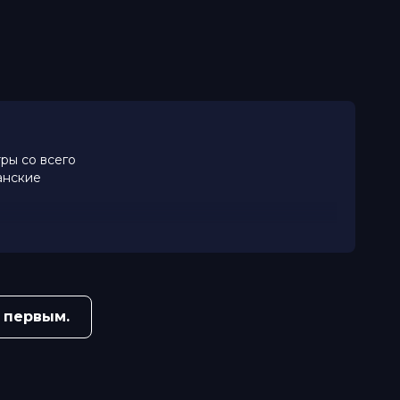
ры со всего
анские
 первым.