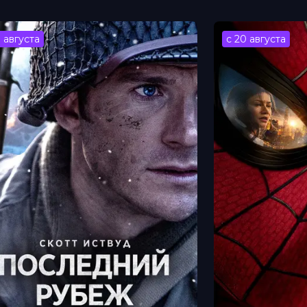
ь Тиоро
энтези
3 августа
с 20 августа