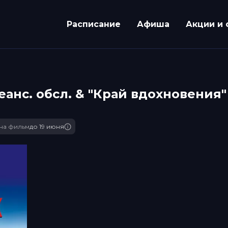
Расписание
Афиша
Акции и 
анc. обсл. & "Край вдохновения"
на фильм
до 19 июня