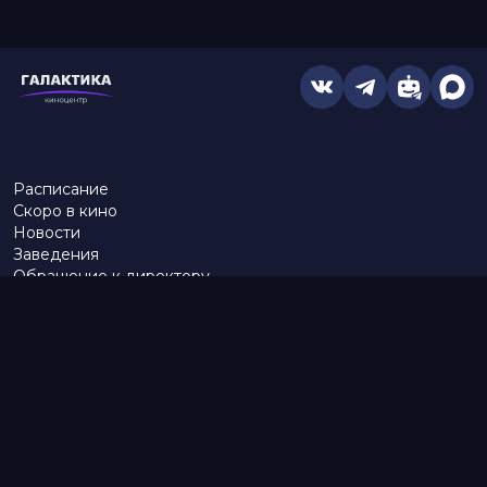
Расписание
Скоро в кино
Новости
Заведения
Обращение к директору
Служба поддержки
г. Омск, просп. Карла Маркса, 67А
тел.:
453–453
бронирование:
+7 (962) 058-34-53
с 10.00 до 21.00