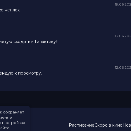
19.06.20
е неплох ..
13.06.20
етую сходить в Галактику!!!
12.06.20
мендую к просмотру.
а: сохраняет
именяет
в настройках
Расписание
Скоро в кино
Нов
айта.