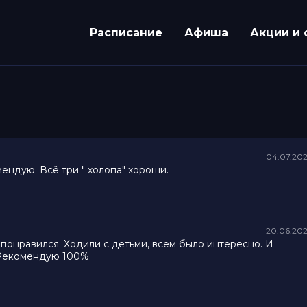
Расписание
Афиша
Акции и 
04.07.20
ендую. Всё три " холопа" хороши.
20.06.20
 понравился. Ходили с детьми, всем было интересно. И
. Рекомендую 100%