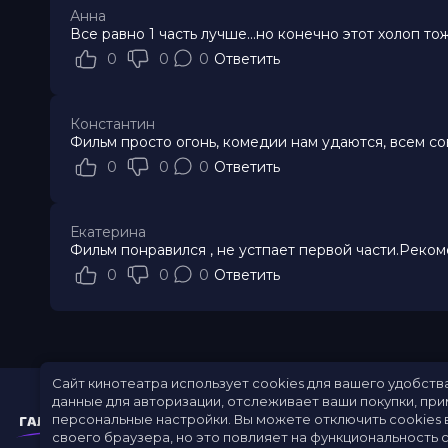
Анна
Все равно 1 часть лучше...но конечно этот холоп тож
0
0
0
Ответить
Константин
Фильм просто огонь, комедии нам удаются, всем сов
0
0
0
Ответить
Екатерина
Фильм понравился , не устпает первой части.Реко
0
0
0
Ответить
Сайт кинотеатра использует cookies для вашего удобств
данные для авторизации, отслеживает ваши покупки, пр
персональные настройки.
Вы можете отключить cookies 
своего браузера, но это повлияет на функциональность с