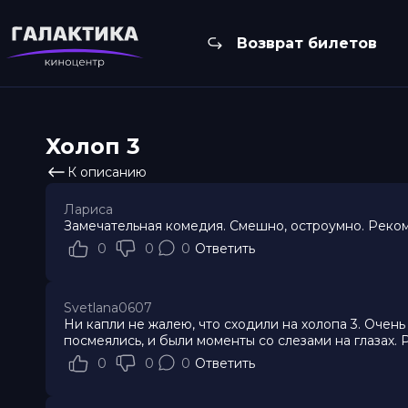
Возврат билетов
Холоп 3
К описанию
Лариса
Замечательная комедия. Смешно, остроумно. Реком
0
0
0
Ответить
Svetlana0607
Ни капли не жалею, что сходили на холопа 3. Очень
посмеялись, и были моменты со слезами на глазах
0
0
0
Ответить