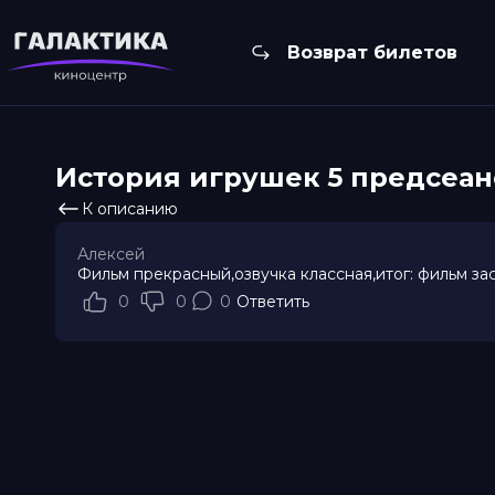
Возврат билетов
История игрушек 5 прeдсeанc
К описанию
Алексей
Фильм прекрасный,озвучка классная,итог: фильм з
0
0
0
Ответить