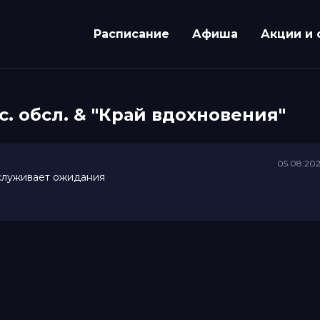
Расписание
Афиша
Акции и 
. обсл. & "Край вдохновения"
05.08.20
аслуживает ожидания