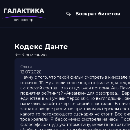
Возврат билетов
Кодекс Данте
К описанию
Ольга
12.07.2026
Начну с того, что такой фильм смотреть в кинозале
отлично 👍🏻. Ну а если серьезно, это фильм для т
актерский состав - это отдельная история. Аль Па
поднятия рейтинга? «Аквамэн» для разогрева…. Бар
единственный умный персонаж, но выглядящий, как 
напихали, какой-то черно- серый пластилин. В нача
захватывающее развитие при таком актерском соста
какого-то потрясающего сценария не стоит. Все оче
трое храпели. Я бесконечно смотрела на часы. Пос
философско- нудную тягомотину, можете потратить
убийств в сюжете, эстетам философских размышлен