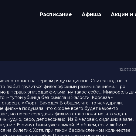
Расписание
Афиша
Акции и 
12.07.20
 можно только на первом ряду на диване. Спится под него
ех, кто любит грузиться философскими размышлениями. Про
чино в первых эпизодах фильма- ну такое себе… Микророль дл
тон- тупой убийца без смысла и жалости. Корсеза -
старец в « Форт- Баярде» В общем, что- то намудрили,
ле фильма подумала, что скорее всего будет какое-то
ве , но после середины фильма стало понятно, что ждать
нь нудно, серо, депрессивно. Из 8 человек, сидящих в зале,
ледние 15 минут были уже ломкой. В общем, если любите
ся на билетик. Хотя, при таком бессмысленном количестве
ий это может не зайти. По мне, лучше прочитать