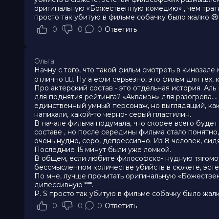
оригинальную «Божественную комедию» , чем тратить
просто так убитую в фильме собачку было жалко 😢
0
0
0
Ответить
Ольга
Начну с того, что такой фильм смотреть в кинозале
отлично 👍🏻. Ну а если серьезно, это фильм для т
Про актерский состав - это отдельная история. Ал
для поднятия рейтинга? «Аквамэн» для разогрева…. 
единственный умный персонаж, но выглядящий, как 
напихали, какой-то черно- серый пластилин.
В начале фильма подумала, что скорее всего будет
составе , но после середины фильма стало понятно,
очень нудно, серо, депрессивно. Из 8 человек, сид
Последние 15 минут были уже ломкой.
В общем, если любите философско- нудную тягомоти
бессмысленном количестве убийств в сюжете, эсте
По мне, лучше прочитать оригинальную «Божественн
дипессивную ***.
P. S просто так убитую в фильме собачку было жалк
0
0
0
Ответить