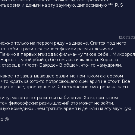
 время и деньги на эту заумную, дипессивную ***. P. S
12.07.20
 можно только на первом ряду на диване. Спится под него
ех, кто любит грузиться философскими размышлениями.
ь Пачино в первых эпизодах фильма- ну такое себе… Микророл
Бартон- тупой убийца без смысла и жалости. Корсеза -
старец в « Форт- Баярде» В общем, что- то намудрили,
 какое-то захватывающее развитие при таком актерском
 что ждать какого-то потрясающего сценария не стоит. Все
ящих в зале, трое храпели. Я бесконечно смотрела на часы.
ну, можете потратиться на билетик. Хотя, при таком
там философских размышлений это может не зайти.
ую комедию» , чем тратить время и деньги на эту заумную,
о 😢