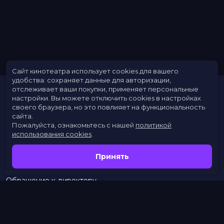
Сайт кинотеатра использует cookies для вашего
удобства: сохраняет данные для авторизации,
отслеживает ваши покупки, применяет персональные
настройки.
Вы можете отключить cookies в настройках
своего браузера, но это повлияет на функциональность
сайта.
Пожалуйста, ознакомьтесь с нашей
политикой
использования cookies
.
Расписание
Скоро в кино
Принять
Новости
Заведения
Обращение к директору
Служба поддержки
г. Омск, просп. Карла Маркса, 67А
бронирование:
+7 (962) 058-34-53
с 10.00 до 21.00