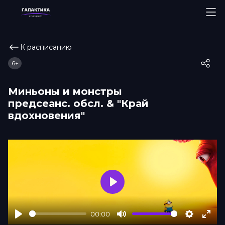
К расписанию
6+
Миньоны и монстры
прeдсeанc. обсл. & "Край
вдохновения"
Play
00:00