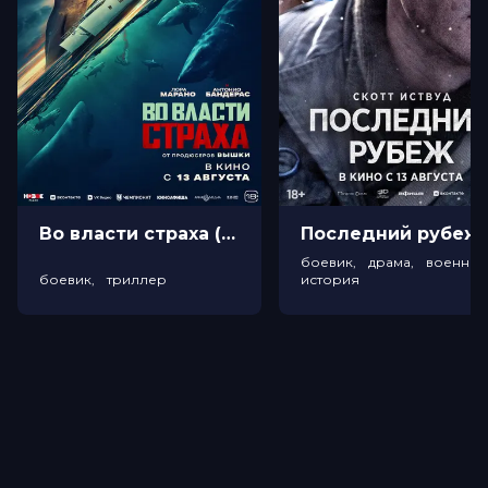
Во власти страха (18+)
Посл
боевик, драма, военный
боевик, триллер
история