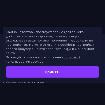
Сайт кинотеатра использует cookies для вашего
удобства: сохраняет данные для авторизации,
отслеживает ваши покупки, применяет персональные
настройки.
Вы можете отключить cookies в настройках
своего браузера, но это повлияет на функциональность
сайта.
Пожалуйста, ознакомьтесь с нашей
политикой
использования cookies
.
Расписание
Скоро в кино
Принять
Новости
Заведения
Обращение к директору
Служба поддержки
г. Омск, просп. Карла Маркса, 67А
бронирование:
+7 (962) 058-34-53
с 10.00 до 21.00