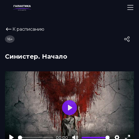
К расписанию
16+
Синистер. Начало
Play
00:00