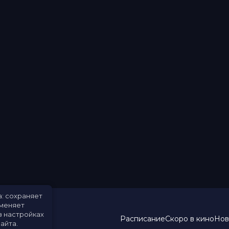
а: сохраняет
именяет
в настройках
Расписание
Скоро в кино
Нов
айта.