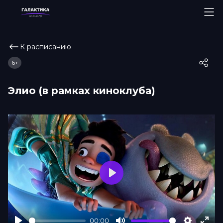
К расписанию
6+
Элио (в рамках киноклуба)
Play
00:00