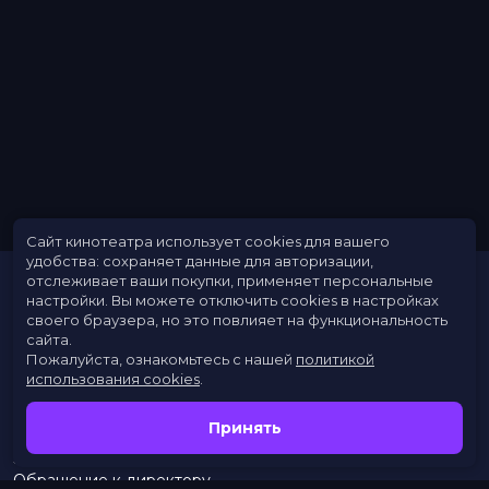
Сайт кинотеатра использует cookies для вашего
удобства: сохраняет данные для авторизации,
отслеживает ваши покупки, применяет персональные
настройки.
Вы можете отключить cookies в настройках
своего браузера, но это повлияет на функциональность
сайта.
Пожалуйста, ознакомьтесь с нашей
политикой
использования cookies
.
Расписание
Скоро в кино
Принять
Новости
Заведения
Обращение к директору