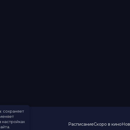
а: сохраняет
именяет
в настройках
Расписание
Скоро в кино
Нов
айта.